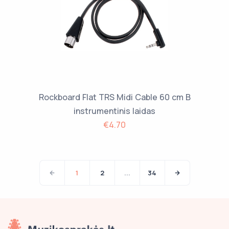
Rockboard Flat TRS Midi Cable 60 cm B
instrumentinis laidas
€4.70
1
2
...
34